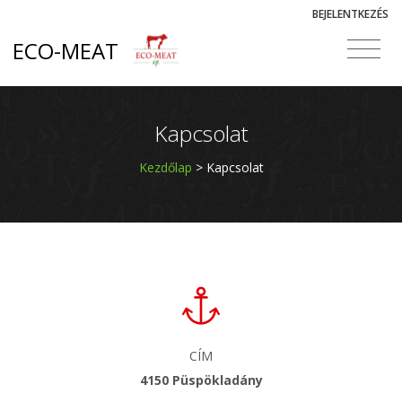
BEJELENTKEZÉS
ECO-MEAT
Kapcsolat
Kezdőlap
> Kapcsolat
CÍM
4150 Püspökladány